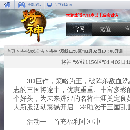
全部游戏
保存到桌面
本游戏适合18岁以上玩家进入
官网
充值
首页
>
将神游戏公告
>
将神 “双线1156区”01月02日10：00开启
将神 “双线1156区”01月02日
3D巨作，策略为王，破阵杀敌血洗战
志的三国将途中，优惠重重、丰富多彩
个好头，为未来辉煌的名将生涯奠定良
大新服活动震撼开启，将助您于三国乱
活动一：首充福利冲冲冲